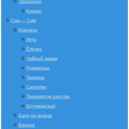
Заозерное
Климат
Сим — Сим
Комнаты
Лето
Ёлочка
Чайный домик
Лукоморье
Теремок
Светёлки
Тридевятое царство
Штурманская
Баня на дровах
Важное