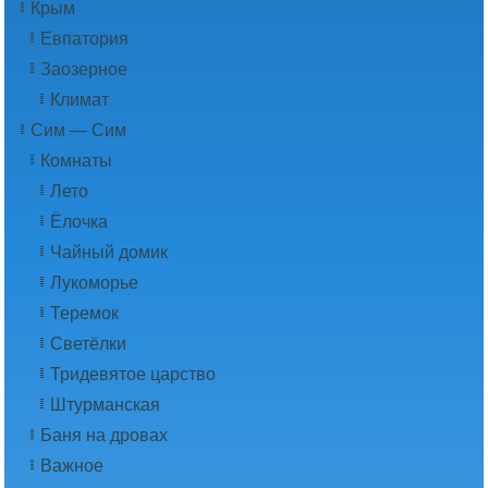
Крым
Евпатория
Заозерное
Климат
Сим — Сим
Комнаты
Лето
Ёлочка
Чайный домик
Лукоморье
Теремок
Светёлки
Тридевятое царство
Штурманская
Баня на дровах
Важное