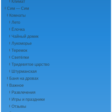
Климат
Сим — Сим
Комнаты
Лето
Ёлочка
Чайный домик
Лукоморье
Теремок
Светёлки
Тридевятое царство
Штурманская
Баня на дровах
Важное
Развлечения
Игры и праздники
Отзывы