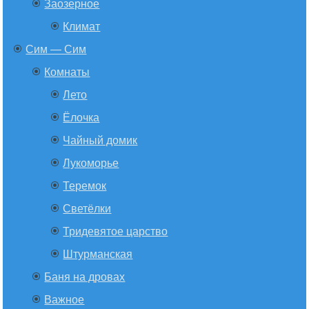
Заозерное
Климат
Сим — Сим
Комнаты
Лето
Ёлочка
Чайный домик
Лукоморье
Теремок
Светёлки
Тридевятое царство
Штурманская
Баня на дровах
Важное