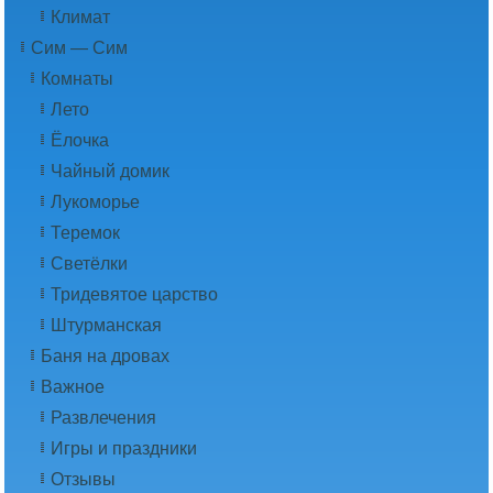
Климат
Сим — Сим
Комнаты
Лето
Ёлочка
Чайный домик
Лукоморье
Теремок
Светёлки
Тридевятое царство
Штурманская
Баня на дровах
Важное
Развлечения
Игры и праздники
Отзывы