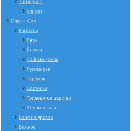
Заозерное
Климат
Сим — Сим
Комнаты
Лето
Ёлочка
Чайный домик
Лукоморье
Теремок
Светёлки
Тридевятое царство
Штурманская
Баня на дровах
Важное