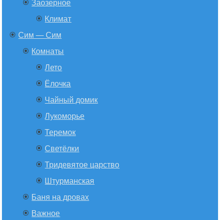
Заозерное
Климат
Сим — Сим
Комнаты
Лето
Ёлочка
Чайный домик
Лукоморье
Теремок
Светёлки
Тридевятое царство
Штурманская
Баня на дровах
Важное