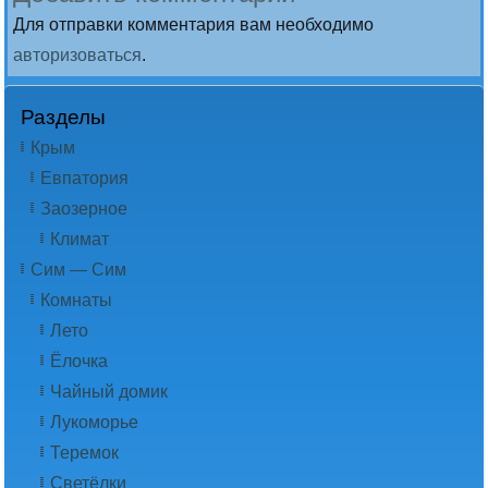
Для отправки комментария вам необходимо
авторизоваться
.
Разделы
Крым
Евпатория
Заозерное
Климат
Сим — Сим
Комнаты
Лето
Ёлочка
Чайный домик
Лукоморье
Теремок
Светёлки